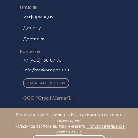
Помощь
Информация
Дилеру
Доставка
Контакты
+7 (495) 136 87 76
info@roskompozit.ru
ЗАКАЗАТЬ ЗВОНОК
ООО "Строй МагнатЪ"
ИНН 2320180941
Мы используем файлы cookie и рекомендательные
технологии.
КПП 232001001
Пользуясь сайтом, вы принимаете
Пользовательское
соглашение